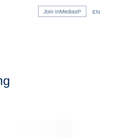
Join InMediasP
EN
ng