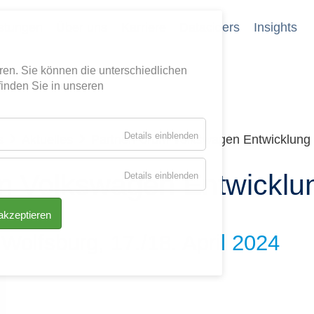
stungen
Über uns
Karriere
Dataciders
Insights
eren. Sie können die unterschiedlichen
finden Sie in unseren
für
Details einblenden
s
Aktuelles
PartnerForum Volkswagen Entwicklung


Essenziell
für
m Volkswagen Entwicklu
Details einblenden
Tracking
 akzeptieren
Wolfsburg, 17./18. April 2024