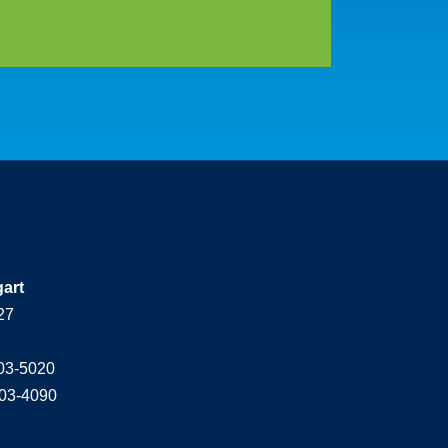
gart
27
603-5020
603-4090