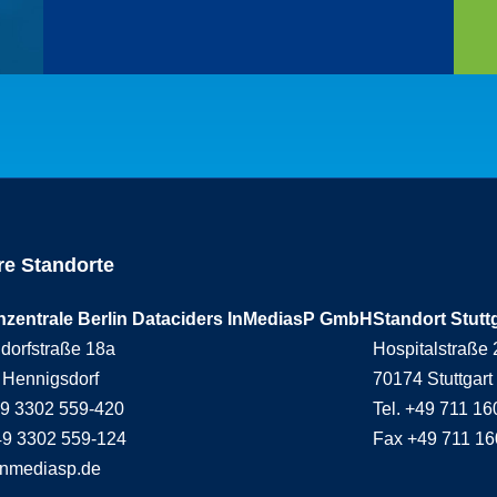
e Standorte
nzentrale Berlin Dataciders InMediasP GmbH
Standort Stutt
dorfstraße 18a
Hospitalstraße 
 Hennigsdorf
70174 Stuttgart
49 3302 559-420
Tel. +49 711 1
49 3302 559-124
Fax +49 711 1
inmediasp.de