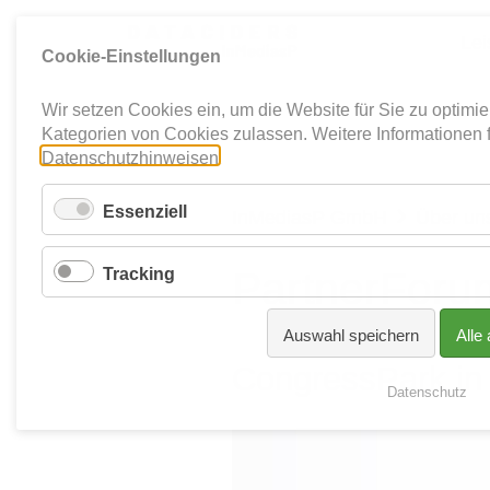
Lei
Cookie-Einstellungen
Wir setzen Cookies ein, um die Website für Sie zu optimi
Kategorien von Cookies zulassen. Weitere Informationen 
Datenschutzhinweisen
.
Essenziell
InMediasP GmbH
Über un

Tracking
PartnerForu
Auswahl speichern
Alle
CongressPark in 
Datenschutz