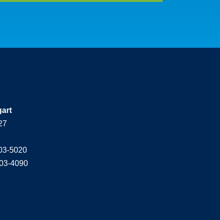
gart
27
603-5020
603-4090