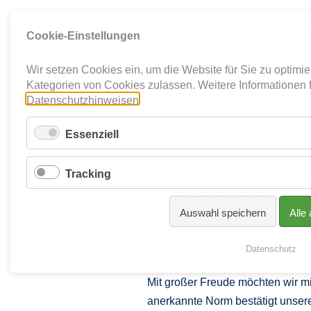
Lei
Cookie-Einstellungen
Wir setzen Cookies ein, um die Website für Sie zu optimi
Kategorien von Cookies zulassen. Weitere Informationen 
Datenschutzhinweisen
.
Essenziell
InMediasP GmbH
Über un

Tracking
Wir sind ISO 
Auswahl speichern
Alle
Hennigsdorf, 19
Datenschutz
Mit großer Freude möchten wir mit
anerkannte Norm bestätigt unser