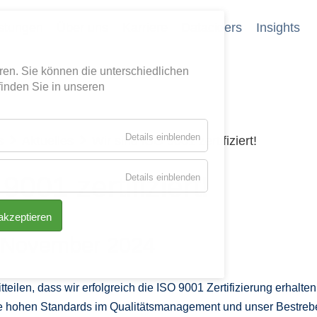
stungen
Über uns
Karriere
Dataciders
Insights
eren. Sie können die unterschiedlichen
finden Sie in unseren
für
Details einblenden
s
Aktuelles
Wir sind ISO 9001 zertifiziert!


Essenziell
für
9001 zertifiziert!
Details einblenden
Tracking
 akzeptieren
. November 2024
teilen, dass wir erfolgreich die ISO 9001 Zertifizierung erhalte
e hohen Standards im Qualitätsmanagement und unser Bestreb