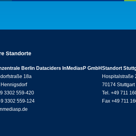
e Standorte
nzentrale Berlin Dataciders InMediasP GmbH
Standort Stutt
dorfstraße 18a
Hospitalstraße 
 Hennigsdorf
70174 Stuttgart
49 3302 559-420
Tel. +49 711 1
49 3302 559-124
Fax +49 711 1
inmediasp.de