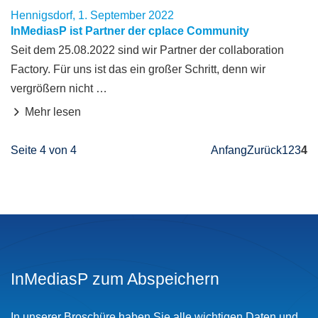
Hennigsdorf, 1. September 2022
InMediasP ist Partner der cplace Community
Seit dem 25.08.2022 sind wir Partner der collaboration
Factory. Für uns ist das ein großer Schritt, denn wir
vergrößern nicht …
Mehr lesen
Seite 4 von 4
Anfang
Zurück
1
2
3
4
InMediasP zum Abspeichern
In unserer Broschüre haben Sie alle wichtigen Daten und