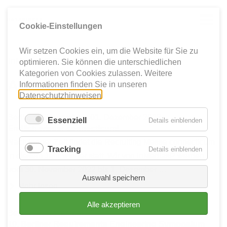
Cookie-Einstellungen
Wir setzen Cookies ein, um die Website für Sie zu
InMediasP GmbH
Über uns
Aktuelles


optimieren. Sie können die unterschiedlichen
Kategorien von Cookies zulassen. Weitere
Aktuelles
Informationen finden Sie in unseren
Datenschutzhinweisen
.
Berlin, 30. November - 01. Dezember 2022
Essenziell
für
Details einblenden
Endlich wieder connecticum!
Essenzie
Nach langer Zeit findet die Recruiting Messe connecticum
Tracking
für
Details einblenden
in diesem Jahr wieder statt. Wir von InMediasP werden
Tracking
vom 30. November 2022 bis 1. Dezember …
Auswahl speichern
Mehr lesen
Alle akzeptieren
Berlin, 17. November 2022
10. Berliner Requirements Engineering Symposium